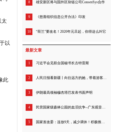
8
雄安新区将与国外区块链公司ConsenSys合作
9
《慈善组织信息公开办法》印发
以太
10
“荷兰”要改名！2020年元旦起，你得这么叫它
基于以
最新文章
1
习近平会见联合国秘书长古特雷斯
2
人民日报看新疆丨向往远方的她，带着游客追寻“诗和远方”（我的家乡我建设）
像此
3
伊朗最高领袖穆杰塔巴发表书面声明
4
民营国家级森林公园的血泪抗争--广东观音山26年来究竟经历了什么？
5
国家发改委：连放9天，减少调休！积极推动优化节假日安排