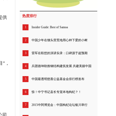
热度排行
提供
1
Insider Guide: Best of Samoa
2
中国少年在馒头营荒地用心种下爱的小树
3
雷军在联想的演讲实录：口碑源于超预期
目”，
4
兵团德坤助推钢结构建筑发展 共建美丽中国
5
中国最透明慈善公益基金会排行榜发布
6
惊！中宁书记县长专宠本地枸杞？！
7
2015中阿博览会：中国枸杞论坛银川举行
公司