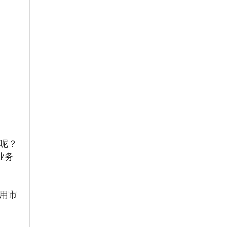
开呢？
心业务
用市