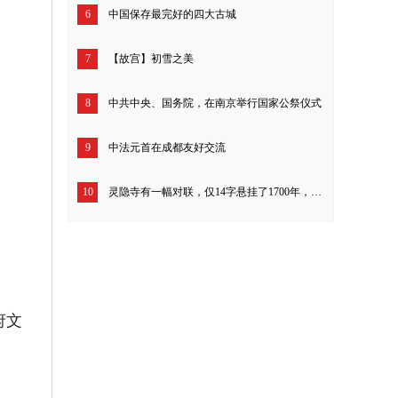
6
中国保存最完好的四大古城
7
【故宫】初雪之美
8
中共中央、国务院，在南京举行国家公祭仪式
9
中法元首在成都友好交流
10
灵隐寺有一幅对联，仅14字悬挂了1700年，开解一切不如意！
府文