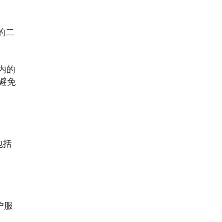
。
的二
内的
避免
包括
户服