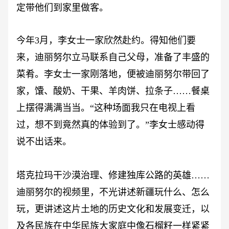
定带他们到家里做客。
今年
3月，李女士一家欣然赴约。得知他们要
来，迪丽努尔立马联系自己父母，准备了丰盛的
菜肴。李女士一家刚落地，便被迪丽努尔带回了
家，馕、酸奶、干果、羊肉饼、拉条子……餐桌
上摆得满满当当。“这种场面我只在电视上看
过，想不到竟然真的体验到了。”李女士感动得
说不出话来。
塔克拉玛干沙漠治理、修建独库公路的英雄
……
迪丽努尔的视频里，不光讲述新疆玩什么、怎么
玩，更讲述这片土地的历史文化和发展变迁，以
及各民族在中华民族大家庭中像石榴籽一样紧紧