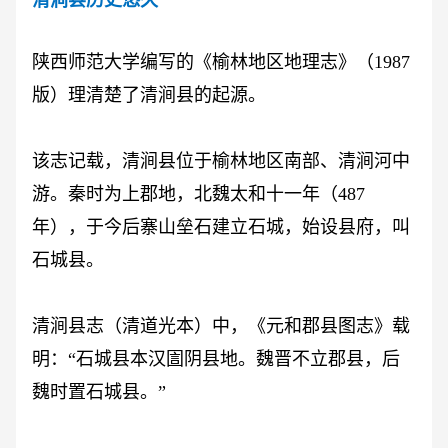
清涧县历史悠久
陕西师范大学编写的《榆林地区地理志》（
1987
版）理清楚了清涧县的起源。
该志记载，清涧县位于榆林地区南部、清涧河中
游。秦时为上郡地，北魏太和十一年（
487
年），于今后寨山垒石建立石城，始设县府，叫
石城县。
清涧县志（清道光本）中，《元和郡县图志》载
明：
“石城县本汉圁阴县地。魏晋不立郡县，后
魏时置石城县。”