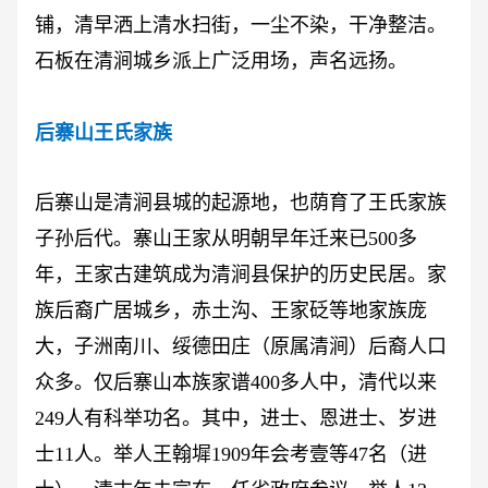
铺，清早洒上清水扫街，一尘不染，干净整洁。
石板在清涧城乡派上广泛用场，声名远扬。
后寨山王氏家族
后寨山是清涧县城的起源地，也荫育了王氏家族
子孙后代。寨山王家从明朝早年迁来已
500多
年，王家古建筑成为清涧县保护的历史民居。家
族后裔广居城乡，赤土沟、王家砭等地家族庞
大，子洲南川、绥德田庄（原属清涧）后裔人口
众多。仅后寨山本族家谱400多人中，清代以来
249人有科举功名。其中，进士、恩进士、岁进
士11人。举人王翰墀1909年会考壹等47名（进