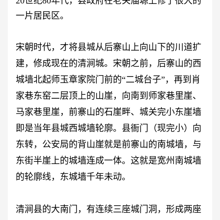
20世纪80年代，县政府在老关庙塬上修了很大的
一片居民区。
宋朝时代，才将县城从后寨山上向山下的川道扩
建，修成现在的清涧城。宋朝之前，后寨山的西
城墙北起师玉章家院门前的
“二城台子”，再到肖
家巷东窑二层顶上的山崖，向南到师家巷里崖、
马家巷里崖，前寨山的石崖畔、城关完小东崖墙
即是当年县城西城墙轮廓。县衙门（现完小）向
东转，公安局的背山崖就是前寨山的南城墙，与
东街半崖上的城墙连成一体。这就是宽州南城墙
的轮廓线，东城墙千年未动。
清涧县的大南门，有连续三座城门洞，形成两座