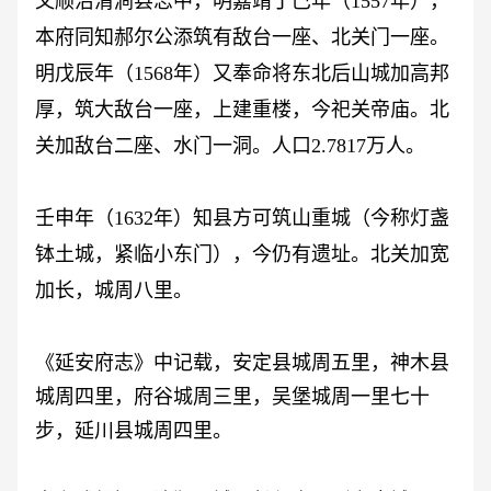
又顺治清涧县志中，明嘉靖丁巳年（
1557年），
本府同知郝尔公添筑有敌台一座、北关门一座。
明戊辰年（1568年）又奉命将东北后山城加高邦
厚，筑大敌台一座，上建重楼，今祀关帝庙。北
关加敌台二座、水门一洞。人口2.7817万人。
壬申年（
1632年）知县方可筑山重城（今称灯盏
钵土城，紧临小东门），今仍有遗址。北关加宽
加长，城周八里。
《延安府志》中记载，安定县城周五里，神木县
城周四里，府谷城周三里，吴堡城周一里七十
步，延川县城周四里。