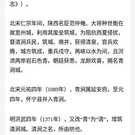
志》）。
北宋仁宗年间，陕西名臣范仲俺、大将种世衡在
故宽州城，利用其废垒筑城，为阻抗西夏侵扰，
督清涧兵民，筑城、凿井，获得清泉，官兵欢
腾，城方筑成，重兵戍守。两峡以水为间，且河
流两岸岩石色青。朝廷获悉，龙颜欢喜，赐名青
涧城。
北宋元祐四年（
1089年），青涧属延安府。至元
四年，怀宁县并入青涧。
明洪武四年（
1371年），又改“青”为“清”，增筑
清涧城。清涧之名，所由昉也。