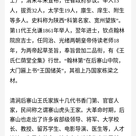
士），清末年未宣布，任省政府参议。举人13
人，拔贡32人，太学生19人，廪生、庠生、附生
等多人。史料称为陕西“科第名家、宽州望族”。
第11代王允谦1861年举人，翌年进士，钦点翰林
院庶吉士，任同治、光绪两朝皇帝侍读老师18
年，为两帝起草圣旨，奉旨尝加二品衔，有《王
氏仁荫堂全集》行世。“翰林第”在后寨山中院，
大门匾上书“王国储英”，其祖上乃国家栋梁之
材。
清涧后寨山王氏家族十几代书香门第、官宦人
家，民间称之谓寨山虎头王家。大革命时期，后
寨山也走出了许多省部级领导、将军、大学校
长、教授、留苏学生、电影导演、医生等，人才