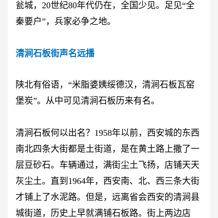
瓮城，
20世纪80年代仍在，全国少见。足见“全
秦要户”，兵家必争之地。
清涧石板街声名远播
陕北有俗语，
“米脂婆姨绥德汉，清涧石板瓦窑
堡炭”。从中可见清涧石板历来有名。
清涧石板何以出名？
1958年以前，西安城的东西
南北四条大街都是土街道，是在黄土路上撒了一
层豆砂石。车辆通过，满街尘土飞扬，店铺天天
灰尘土。直到1964年，西安南、北、西三条大街
才铺上了水泥路。但是，远离省会西安的清涧县
城街道，历史上早就满铺石板路。街上两边店