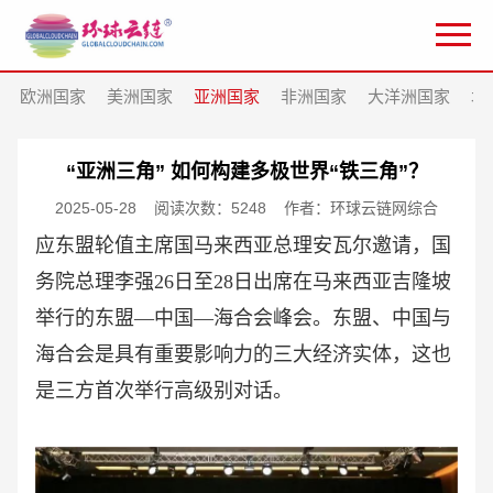
欧洲国家
美洲国家
亚洲国家
非洲国家
大洋洲国家
北
“亚洲三角” 如何构建多极世界“铁三角”？
2025-05-28
阅读次数：5248
作者：环球云链网综合
应东盟轮值主席国马来西亚总理安瓦尔邀请，国
务院总理李强
26日至28日出席在马来西亚吉隆坡
举行的东盟—中国—海合会峰会。东盟、中国与
海合会是具有重要影响力的三大经济实体，这也
是三方首次举行高级别对话。