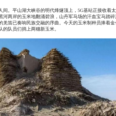
人间。平山湖大峡谷的明代烽燧顶上，
5G基站正接收着
黑河两岸的玉米地翻涌碧浪，山丹军马场的汗血宝马踏碎
的羌笛已奏响民族交融的序曲。今天的玉米制种员捧着金
队的队员们捎上两穗新玉米。