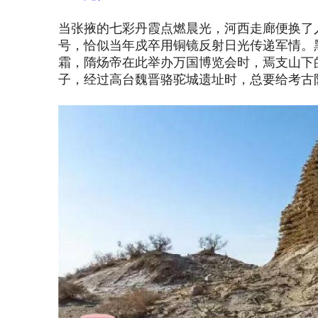
当张掖的七彩丹霞点燃晨光，河西走廊便换了
号，恰似当年戍卒用铜镜反射日光传递军情。
霜，隋炀帝在此举办万国博览会时，焉支山下
子，经过高台魏晋骆驼城遗址时，总要给考古