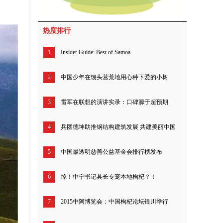
热度排行
1
Insider Guide: Best of Samoa
2
中国少年在馒头营荒地用心种下爱的小树
3
雷军在联想的演讲实录：口碑源于超预期
4
兵团德坤助推钢结构建筑发展 共建美丽中国
5
中国最透明慈善公益基金会排行榜发布
6
惊！中宁书记县长专宠本地枸杞？！
7
2015中阿博览会：中国枸杞论坛银川举行