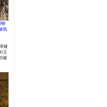
柳根
被风
烽燧
的玉
些被