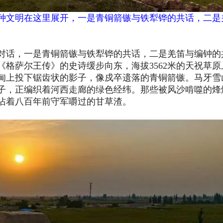
两种文明在这里展开，一是青铜箭镞与铁犁铧的共话，二是
对话，一是青铜箭镞与铁犁铧的共话，二是羌笛与编钟的
《格萨尔王传》的史诗缓步向东，海拔
3562米的天祝草
甸上投下锯齿状的影子，像戍卒遗落的青铜箭镞。马牙雪
子，正编织着河西走廊的绿色经纬。那些被风沙啃噬的烽
沾着八百年前守军嚼过的甘草渣。