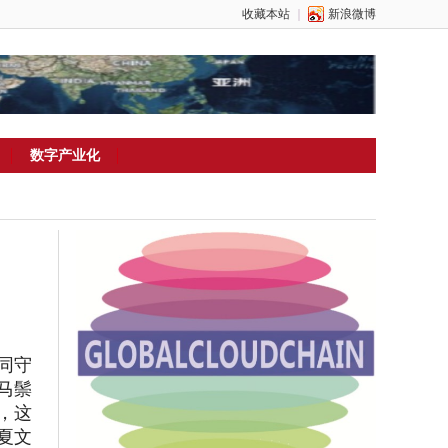
收藏本站
｜
新浪微博
数字产业化
同守
马鬃
，这
夏文