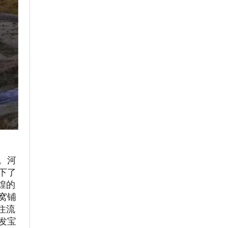
。河
下了
煌的
窝铺
住流
发宝