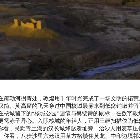
在疏勒河拐弯处，敦煌用千年时光完成了一场文明的拓荒
汉简。莫高窟的飞天穿过中国核城晨雾来到低窝铺墩并留
在核城留下的
“核城公园”画笔与樊锦诗的鼠标，在数字敦
更需赤子丹心。入职核城的年轻人，正用三维扫描仪为低
。你看，民勤青土湖的汉长城烽燧遗址旁，治沙人用麦草压
。你看，八步沙里六老汉用草方格锁住黄龙、中印边境祁