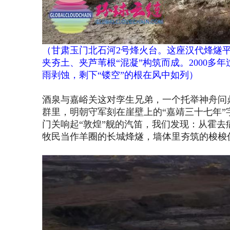
（
甘肃玉门北石河
2号烽火台。这座汉代烽燧
夹夯土、夹芦苇根“混凝”构筑而成。2000
雨剥蚀，剩下“镂空”的根在风中如列
）
酒泉与嘉峪关这对孪生兄弟，一个托举神舟问
群里，明朝守军刻在崖壁上的
“嘉靖三十七年
门关响起“敦煌”舰的汽笛，我们发现：从霍
牧民当作羊圈的长城烽燧，墙体里夯筑的梭梭