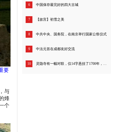
6
中国保存最完好的四大古城
7
【故宫】初雪之美
8
中共中央、国务院，在南京举行国家公祭仪式
9
中法元首在成都友好交流
10
灵隐寺有一幅对联，仅14字悬挂了1700年，开解一切不如意！
重要
，与
的烽
一个