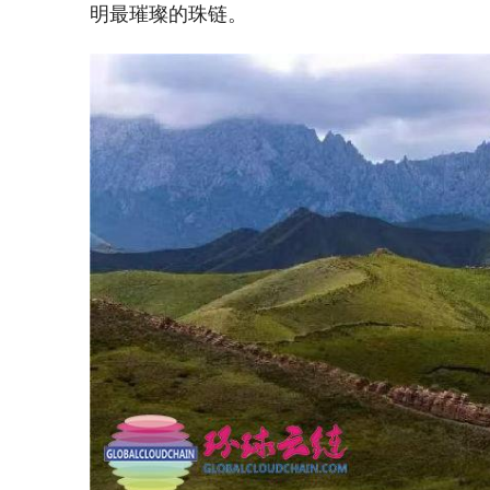
明最璀璨的珠链。