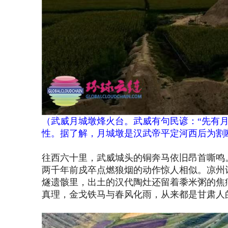
（
武威月城墩烽火台。武威有句民谚：
“先有
性。据了解，月城墩是汉武帝平定河西后为割
往西六十里，武威城头的铜奔马依旧昂首嘶鸣
两千年前戍卒点燃狼烟的动作惊人相似。凉州
燧遗骸里，出土的汉代陶灶还留着黍米粥的焦
真理，金戈铁马与春风化雨，从来都是甘肃人