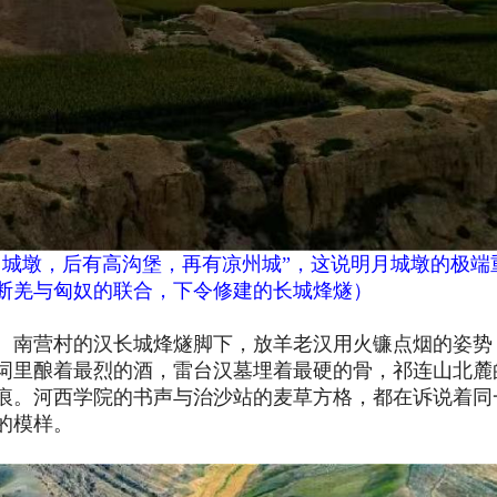
月城墩，后有高沟堡，再有凉州城”，这说明月城墩的极端
断羌与匈奴的联合，下令修建的长城烽燧
）
。南营村的汉长城烽燧脚下，放羊老汉用火镰点烟的姿势
词里酿着最烈的酒，雷台汉墓埋着最硬的骨，祁连山北麓
痕。河西学院的书声与治沙站的麦草方格，都在诉说着同
的模样。