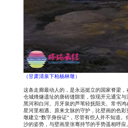
（
甘肃清泉下柏杨林墩
）
这条走廊最动人的，是永远挺立的国家脊梁，
仓城烽燧遗址的唐砖缝隙里，惊现开元通宝与
黑河和白河。月牙泉的芦苇轻抚阳关。常书鸿
星河里相遇。原来文脉的守护，比壁画的色彩
墩建立“数字身份证”，尽管有些人并不知道
沙的姿势，与壁画里张骞持节的手势遥相呼应