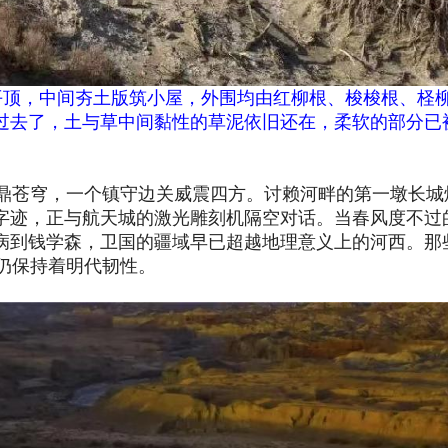
平顶，中间夯土版筑小屋，外围均由红柳根、梭梭根、柽
多年过去了，土与草中间黏性的草泥依旧还在，柔软的部分已
鼎苍穹，一个镇守边关威震四方。讨赖河畔的第一墩长城
”字迹，正与航天城的激光雕刻机隔空对话。当春风度不过
去病到钱学森，卫国的疆域早已超越地理意义上的河西。那
仍保持着明代韧性。