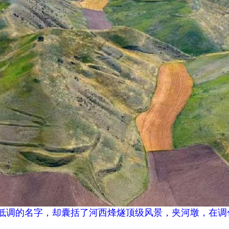
低调的名字，却囊括了河西烽燧顶级风景，夹河墩，在调