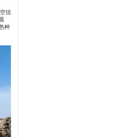
太空信
晨
色种