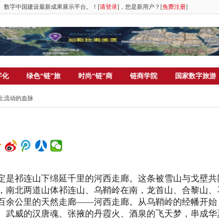
。数字中国建设最新成果展示平台。！[
请登录
]，您是新用户？[
免费注册
]
字化
绿色“链”旅
时尚“链”商
链商学院
国家数字旅游
梁上流动的血脉
定是祁连山下绵延千里的河西走廊。这条被雪山与戈壁共
，南北两道山体祁连山、乌鞘岭在南，龙首山、合黎山、
横跨百余公里的天然走廊——河西走廊。从乌鞘岭的经幡开始
、武威的汉唐魂、张掖的丹霞火、酒泉的飞天梦，串成华