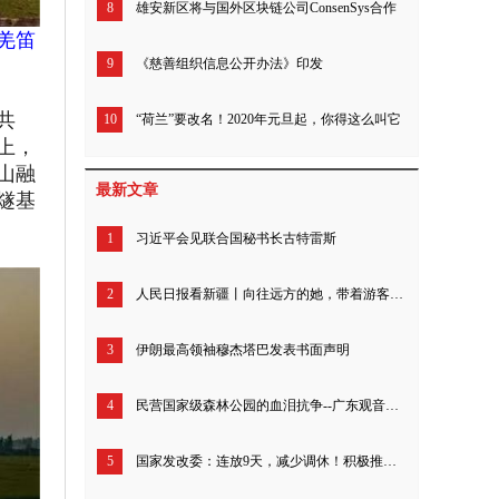
8
雄安新区将与国外区块链公司ConsenSys合作
羌笛
9
《慈善组织信息公开办法》印发
共
10
“荷兰”要改名！2020年元旦起，你得这么叫它
原上，
山融
最新文章
燧基
1
习近平会见联合国秘书长古特雷斯
2
人民日报看新疆丨向往远方的她，带着游客追寻“诗和远方”（我的家乡我建设）
3
伊朗最高领袖穆杰塔巴发表书面声明
4
民营国家级森林公园的血泪抗争--广东观音山26年来究竟经历了什么？
5
国家发改委：连放9天，减少调休！积极推动优化节假日安排