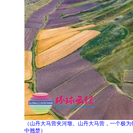
（
山丹大马营夹河墩。山丹大马营，一个极为
中翘楚
）