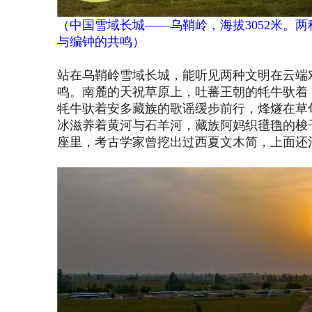
（
中国雪域长城
——乌鞘岭，海拔3052米。
与编钟的共鸣
）
站在乌鞘岭雪域长城，能听见两种文明在云端
鸣。南麓的天祝草原上，吐蕃王朝的牦牛驮着
牦牛驮着安多藏族的歌谣缓步前行，烽燧在草
冰滋养着黄河与石羊河，藏族阿妈织氆氇的梭
座里，考古学家曾挖出过西夏文木简，上面还