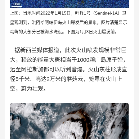
上
图
：
当地时间2022年1月15日，哨兵1号（Sentinel-1A）卫
星观测到，洪阿哈阿帕伊岛火山爆发后的景象，图片清楚显示
岛屿的大部分已被海水淹没。下图为1月3日火山爆发前。
据新西兰媒体报道，此次火山喷发规模非常巨
大，释放的能量大概相当于1000颗广岛原子弹，
远至阿拉斯加都可以听到音爆。火山灰柱形成直
径5千米、高达2万米的蘑菇云，笼罩在火山上
空，蔚为壮观。