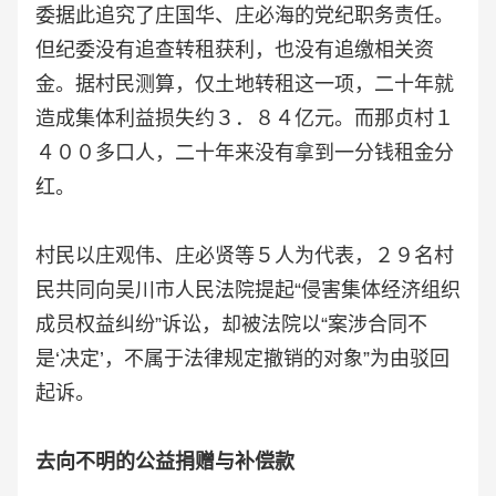
委据此追究了庄国华、庄必海的党纪职务责任。
但纪委没有追查转租获利，也没有追缴相关资
金。据村民测算，仅土地转租这一项，二十年就
造成集体利益损失约３．８４亿元。而那贞村１
４００多口人，二十年来没有拿到一分钱租金分
红。
村民以庄观伟、庄必贤等５人为代表，２９名村
民共同向吴川市人民法院提起“侵害集体经济组织
成员权益纠纷”诉讼，却被法院以“案涉合同不
是‘决定’，不属于法律规定撤销的对象”为由驳回
起诉。
去向不明的公益捐赠与补偿款