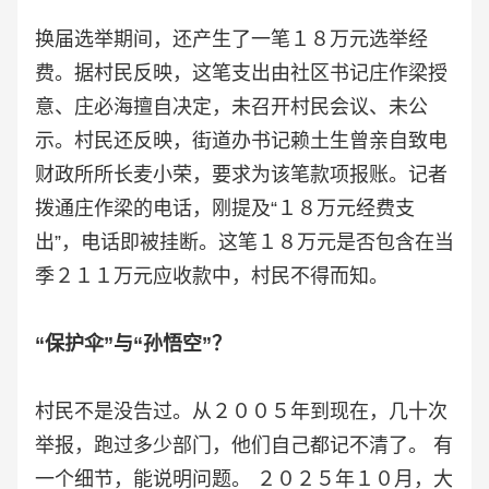
换届选举期间，还产生了一笔１８万元选举经
费。据村民反映，这笔支出由社区书记庄作梁授
意、庄必海擅自决定，未召开村民会议、未公
示。村民还反映，街道办书记赖土生曾亲自致电
财政所所长麦小荣，要求为该笔款项报账。记者
拨通庄作梁的电话，刚提及“１８万元经费支
出”，电话即被挂断。这笔１８万元是否包含在当
季２１１万元应收款中，村民不得而知。
“保护伞”与“孙悟空”？
村民不是没告过。从２００５年到现在，几十次
举报，跑过多少部门，他们自己都记不清了。 有
一个细节，能说明问题。 ２０２５年１０月，大