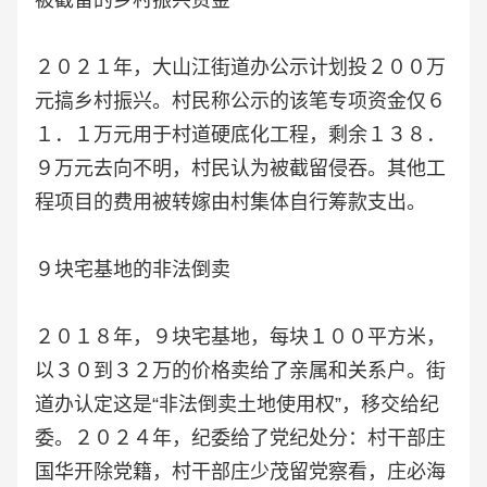
被截留的乡村振兴资金
２０２１年，大山江街道办公示计划投２００万
元搞乡村振兴。村民称公示的该笔专项资金仅６
１．１万元用于村道硬底化工程，剩余１３８．
９万元去向不明，村民认为被截留侵吞。其他工
程项目的费用被转嫁由村集体自行筹款支出。
９块宅基地的非法倒卖
２０１８年，９块宅基地，每块１００平方米，
以３０到３２万的价格卖给了亲属和关系户。街
道办认定这是“非法倒卖土地使用权”，移交给纪
委。２０２４年，纪委给了党纪处分：村干部庄
国华开除党籍，村干部庄少茂留党察看，庄必海