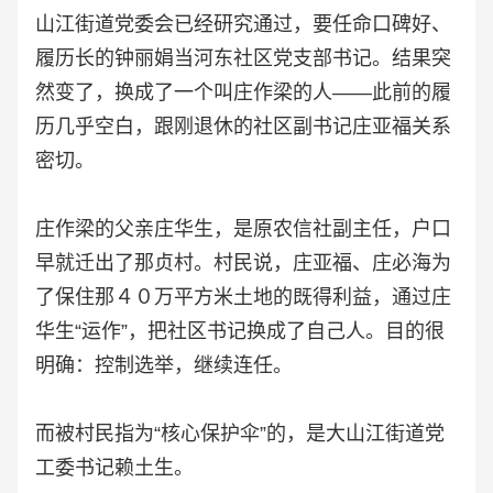
山江街道党委会已经研究通过，要任命口碑好、
履历长的钟丽娟当河东社区党支部书记。结果突
然变了，换成了一个叫庄作梁的人——此前的履
历几乎空白，跟刚退休的社区副书记庄亚福关系
密切。
庄作梁的父亲庄华生，是原农信社副主任，户口
早就迁出了那贞村。村民说，庄亚福、庄必海为
了保住那４０万平方米土地的既得利益，通过庄
华生“运作”，把社区书记换成了自己人。目的很
明确：控制选举，继续连任。
而被村民指为“核心保护伞”的，是大山江街道党
工委书记赖土生。