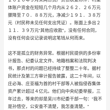
２０２６年３月末两份资产负债表复印件：村集
体账户资金在短短几个月内从２６２．２６万元
骤降至７０．８８万元，净减少１９１．３８万
元（村民称未见任何支出凭证）。账面上多出２
１１．３９万元“其他应收款”，没有任何合同，
没有任何会议记录说明这笔钱从何而来。
这不是孤立的财务异常。根据村民提供的多份审
计报告、纪委认定文件、地籍档案和法院判决
书，那贞村的问题已经持续了整整二十年。据村
民统计及第三方审计报告披露，这二十年间，以
庄必海、庄亚福为首的村干部等人被指侵吞集体
资产累计超过４亿元。他们向中央纪委举报，三
年过去，等来的却是吴川市纪委干部一句：“我不
是孙悟空，公安查不清楚，我怎查清楚。”