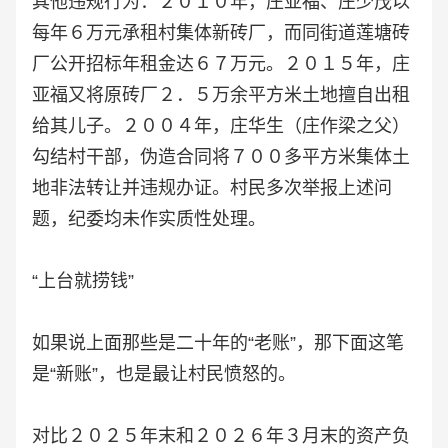
其他违规行为：２０１０年，庄亚福、庄少茂以
每年６万元承租村集体新砖厂，而同街道莲塘砖
厂公开招标年租金达６７万元。２０１５年，庄
亚福又将原砖厂２．５万余平方米土地擅自出租
给其儿子。２００４年，庄华生（庄作梁之父）
勾结村干部，伪造合同将７００多平方米集体土
地非法转让并违规办证。村民多次举报上述问
题，纪委均未作实质性处理。
“上台就捞钱”
如果说上面那些是二十年的“老账”，那下面这笔
是“新账”，也是最让村民愤怒的。
对比２０２５年末和２０２６年３月末的资产负