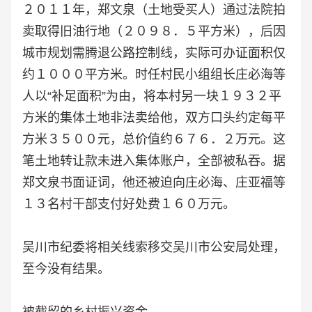
２０１１年，郑文泉（土地受买人）通过法院拍
卖取得旧油行地（２０９８．５平方米），后因
城市规划需腾退公路控制线，实际可办证面积仅
约１０００平方米。时任村民小组组长庄必海等
人以“补足面积”为由，将本村另一块１９３２平
方米的集体土地非法卖给他，双方口头约定每平
方米３５００元，总价值约６７６．２万元。这
笔土地转让款未进入集体账户，全部被私吞。据
郑文泉书面证词，他还被迫向庄必海、庄亚福等
１３名村干部支付好处费１６０万元。
吴川市纪委将相关线索移交吴川市公安局处理，
至今没有结果。