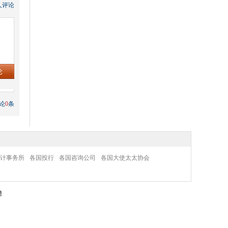
人评论
论
0
条
计事务所
各国投行
各国咨询公司
各国大使太太协会
聘