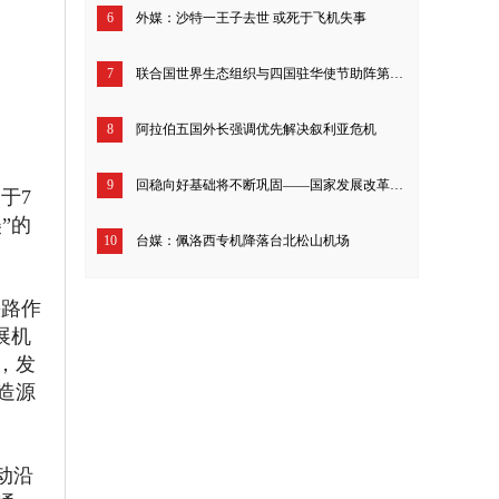
6
外媒：沙特一王子去世 或死于飞机失事
7
联合国世界生态组织与四国驻华使节助阵第五届6·17艾雅康世界爱鸟节
8
阿拉伯五国外长强调优先解决叙利亚危机
9
回稳向好基础将不断巩固——国家发展改革委回应当前经济运行热点
于7
”的
10
台媒：佩洛西专机降落台北松山机场
路作
展机
，发
造源
动沿