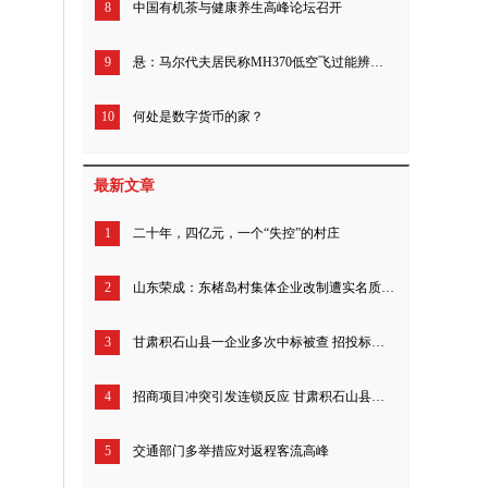
8
中国有机茶与健康养生高峰论坛召开
9
悬：马尔代夫居民称MH370低空飞过能辨机门，飞机疑飞往美国军事岛
10
何处是数字货币的家？
最新文章
1
二十年，四亿元，一个“失控”的村庄
2
山东荣成：东楮岛村集体企业改制遭实名质疑 ，九千余亩海域及船队被指隐匿侵占
3
甘肃积石山县一企业多次中标被查 招投标内幕案涉多个部门单位
4
招商项目冲突引发连锁反应 甘肃积石山县安氏兄弟案引发关注
5
交通部门多举措应对返程客流高峰