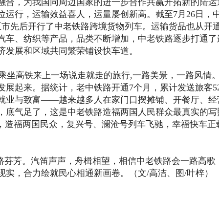
融合，为我国同周边国家的进一步合作共赢开拓新的陆运
位运行，运输效益喜人，运量屡创新高。截至7月26日，
省区市先后开行了中老铁路跨境货物列车。运输货品也从开
汽车、纺织等产品，品类不断增加，中老铁路逐步打通了
济发展和区域共同繁荣铺设快车道。
高铁来上一场说走就走的旅行,一路美景，一路风情
展起来。据统计，老中铁路开通7个月，累计发送旅客52
就业与致富——越来越多人在家门口摆摊铺、开餐厅、经
，底气足了，这是中老铁路造福两国人民群众最真实的写
路，造福两国民众，复兴号、澜沧号列车飞驰，幸福快车正
芳。汽笛声声，舟楫相望，相信中老铁路会一路高歌
现实，合力绘就民心相通新画卷。（文/高洁、图/叶梓）