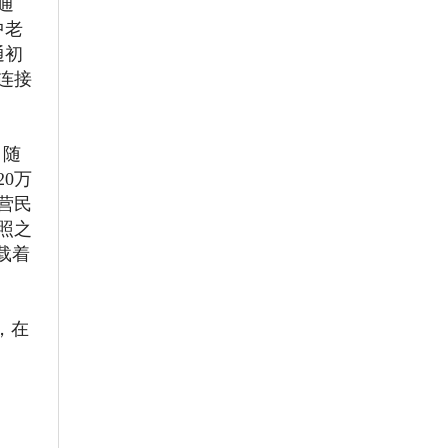
通
中老
通初
连接
。随
0万
营民
照之
载着
，在