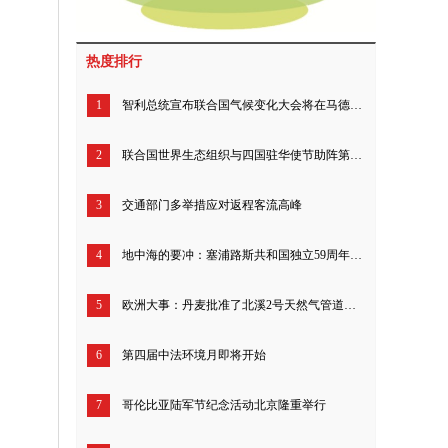
热度排行
1
智利总统宣布联合国气候变化大会将在马德里举行
2
联合国世界生态组织与四国驻华使节助阵第五届6·17艾雅康世界爱鸟节
3
交通部门多举措应对返程客流高峰
4
地中海的要冲：塞浦路斯共和国独立59周年招待会在北京举行
5
欧洲大事：丹麦批准了北溪2号天然气管道建设项目
6
第四届中法环境月即将开始
7
哥伦比亚陆军节纪念活动北京隆重举行