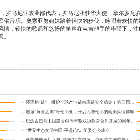
下，
罗马尼亚农业部
代表，
罗马尼亚驻华大使，摩尔多瓦
民俗音乐。
奥索亚努姐妹踏着轻快的步伐，吟唱着欢快的
风情，轻快的歌谣和悠扬的笛声在电吉他手的串联下，注
景。
环环相“链”：维护全球产业链供应链安全稳定！第三届链博会北京倡议发布
邂逅“黄金之国”哥伦比亚，开启无与伦比的南美风情体验
纪念古巴与中国建交64周年暨双边教育合作开展60周年招待会举行
“世界生态文明中国·平遥论坛”组委会今成立
外蒙传统王后之舞“清雅”闪亮登场，惊现蒙古国驻华大使馆