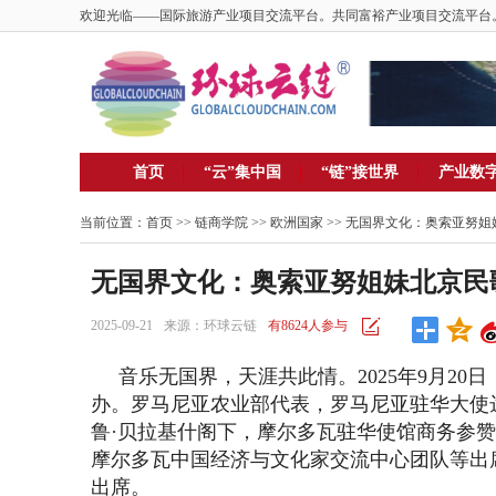
欢迎光临——国际旅游产业项目交流平台。共同富裕产业项目交流平台
首页
“云”集中国
“链”接世界
产业数
当前位置：
首页
>>
链商学院
>>
欧洲国家
>> 无国界文化：奥索亚努
无国界文化：奥索亚努姐妹北京民
2025-09-21
来源：环球云链
有8624人参与
音乐无国界，天涯共此情。2025年9月20
办。罗马尼亚农业部代表，罗马尼亚驻华大使
鲁·贝拉基什阁下，摩尔多瓦驻华使馆商务参
摩尔多瓦中国经济与文化家交流中心团队等出
出席。