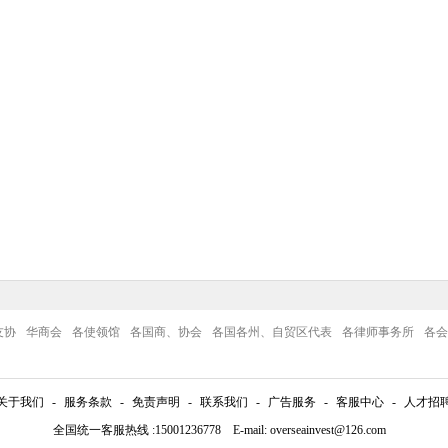
友协
华商会
各使领馆
各国商、协会
各国各州、自贸区代表
各律师事务所
各会
关于我们
-
服务条款
-
免责声明
-
联系我们
-
广告服务
-
客服中心
-
人才招
全国统一客服热线 :15001236778 E-mail: overseainvest@126.com