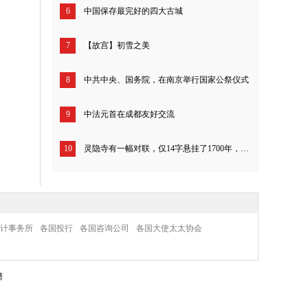
6
中国保存最完好的四大古城
7
【故宫】初雪之美
8
中共中央、国务院，在南京举行国家公祭仪式
9
中法元首在成都友好交流
10
灵隐寺有一幅对联，仅14字悬挂了1700年，开解一切不如意！
计事务所
各国投行
各国咨询公司
各国大使太太协会
聘