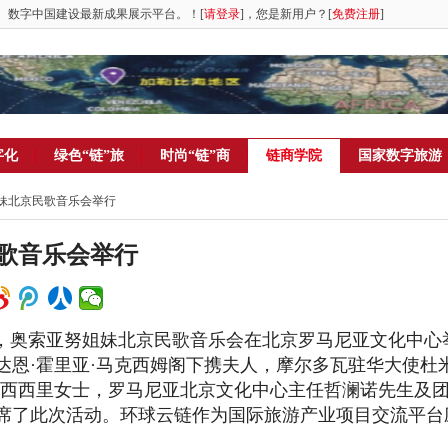
。数字中国建设最新成果展示平台。！[
请登录
]，您是新用户？[
免费注册
]
字化
绿色“链”旅
时尚“链”商
链商学院
国家数字旅游
姐妹北京民歌音乐会举行
歌音乐会举行
日，奥索亚努姐妹北京民歌
音乐会在北京罗马尼亚文化中心
达恩·霍里亚·马克西姆阁下携夫
人，摩尔多瓦驻华大使
杜
赞西西里女士，罗马尼亚北京文化中心主任哲澜诺先生及
席了此次活动。环球云链作为国际旅游产业项目交流平台