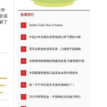
驻华
热度排行
歌谣
解了
1
Insider Guide: Best of Samoa
2
中国少年在馒头营荒地用心种下爱的小树
3
雷军在联想的演讲实录：口碑源于超预期
4
兵团德坤助推钢结构建筑发展 共建美丽中国
5
中国最透明慈善公益基金会排行榜发布
6
惊！中宁书记县长专宠本地枸杞？！
7
2015中阿博览会：中国枸杞论坛银川举行