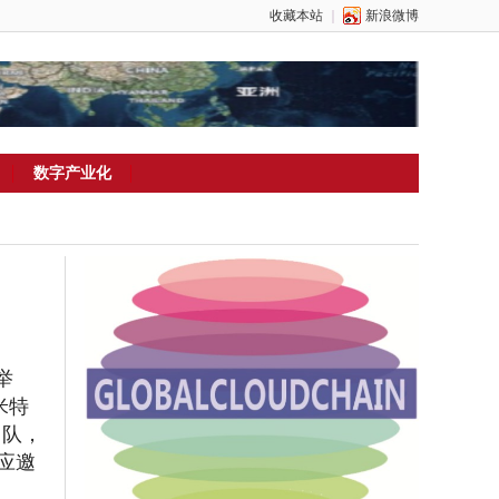
收藏本站
｜
新浪微博
数字产业化
举
米特
团队，
应
邀