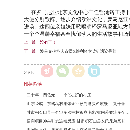
在
罗马尼亚北京文化中心主任
哲
澜诺
主持
大使分别致辞。逐步介绍欧洲文化，罗马尼亚
进场。这四位亲姐妹用歌喉演绎罗马尼亚地方
一个个温馨幸福甚至忧郁动人的生活故事和场
上一篇：没有了！
下一篇：
波兰克拉科夫古堡&维利奇卡盐矿遗迹寻踪
分享到：
推荐阅读
二十年，四亿元，一个“失控”的村庄
山东荣成：东楮岛村集体企业改制遭实名质疑 ，九千余亩海域及船队被指隐匿侵占
甘肃积石山县一企业多次中标被查 招投标内幕案涉多个部门单位
招商项目冲突引发连锁反应 甘肃积石山县安氏兄弟案引发关注
无国界文化：奥索亚努姐妹北京民歌音乐会举行