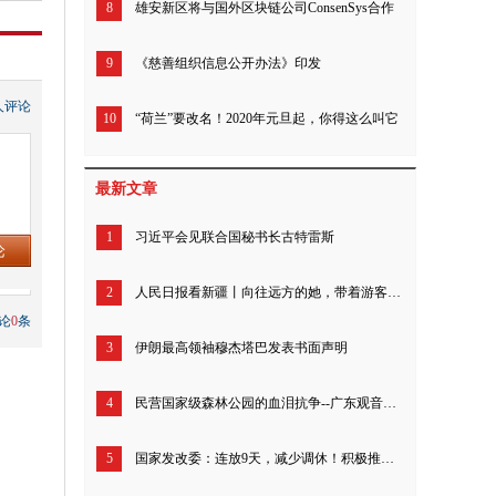
8
雄安新区将与国外区块链公司ConsenSys合作
9
《慈善组织信息公开办法》印发
人评论
10
“荷兰”要改名！2020年元旦起，你得这么叫它
最新文章
1
习近平会见联合国秘书长古特雷斯
2
人民日报看新疆丨向往远方的她，带着游客追寻“诗和远方”（我的家乡我建设）
论
0
条
3
伊朗最高领袖穆杰塔巴发表书面声明
4
民营国家级森林公园的血泪抗争--广东观音山26年来究竟经历了什么？
5
国家发改委：连放9天，减少调休！积极推动优化节假日安排