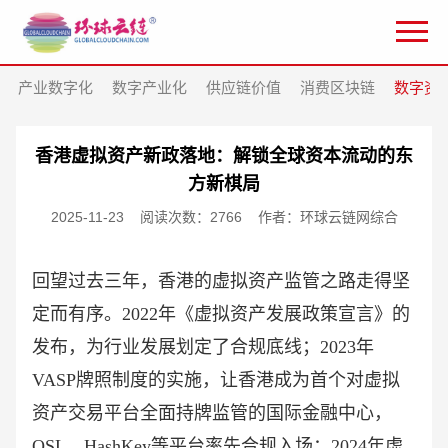
产业数字化
数字产业化
供应链价值
消费区块链
数字资
香港虚拟资产新政落地：解锁全球资本流动的东
方新棋局
2025-11-23
阅读次数：2766
作者：环球云链网综合
回望过去三年，香港的虚拟资产监管之路走得坚
定而有序。
2022年《虚拟资产发展政策宣言》的
发布，为行业发展划定了合规底线；2023年
VASP牌照制度的实施，让香港成为首个对虚拟
资产交易平台全面持牌监管的国际金融中心，
OSL、HashKey等平台率先合规入场；2024年虚