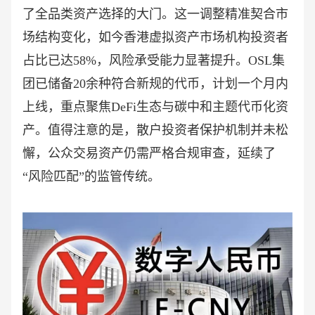
了全品类资产选择的大门。这一调整精准契合市
场结构变化，如今香港虚拟资产市场机构投资者
占比已达58%，风险承受能力显著提升。OSL集
团已储备20余种符合新规的代币，计划一个月内
上线，重点聚焦DeFi生态与碳中和主题代币化资
产。值得注意的是，散户投资者保护机制并未松
懈，公众交易资产仍需严格合规审查，延续了
“风险匹配”的监管传统。