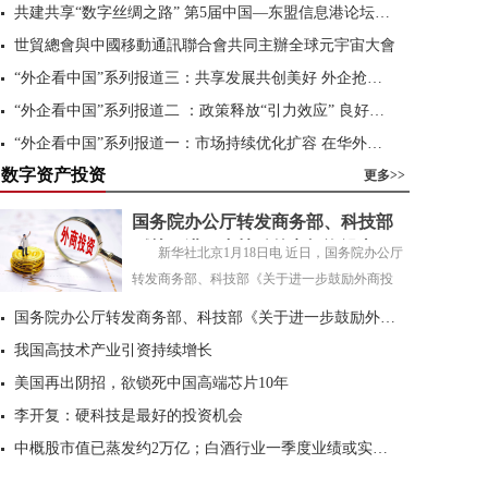
共建共享“数字丝绸之路” 第5届中国—东盟信息港论坛举办
世貿總會與中國移動通訊聯合會共同主辦全球元宇宙大會
“外企看中国”系列报道三：共享发展共创美好 外企抢抓中国发展新机遇
“外企看中国”系列报道二 ：政策释放“引力效应” 良好营商环境提升外企获得感
“外企看中国”系列报道一：市场持续优化扩容 在华外企看好中国经济发展前景
数字资产投资
台积电销售额连续六季创纪录 英特尔龙头地位动摇？
更多>>
国务院办公厅转发商务部、科技部
《关于进一步鼓励外商投资设立研
新华社北京1月18日电 近日，国务院办公厅
发中心的若干措施》
转发商务部、科技部《关于进一步鼓励外商投
资...
[
全文
]
国务院办公厅转发商务部、科技部《关于进一步鼓励外商投资设立研发中心的若干措施》
我国高技术产业引资持续增长
美国再出阴招，欲锁死中国高端芯片10年
李开复：硬科技是最好的投资机会
中概股市值已蒸发约2万亿；白酒行业一季度业绩或实现高增长
洪榕：中概股市值丢失10万亿，一场蓄谋已久的围猎