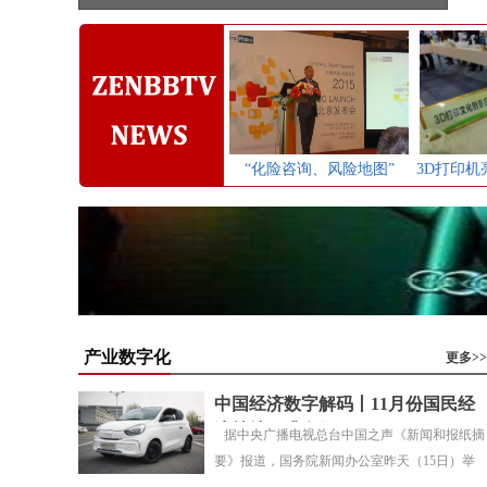
“化险咨询、风险地图”
3D打印
产业数字化
更多>>
中国经济数字解码丨11月份国民经
济持续回升向好
据中央广播电视总台中国之声《新闻和报纸摘
要》报道，国务院新闻办公室昨天（15日）举