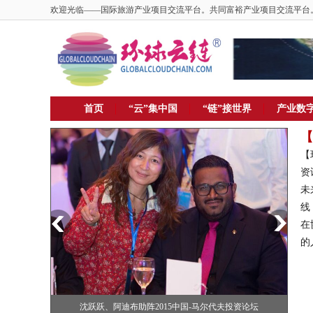
欢迎光临——国际旅游产业项目交流平台。共同富裕产业项目交流平台
首页
“云”集中国
“链”接世界
产业数
【
【
资
未
线
在
的人
国合作
沈跃跃、阿迪布助阵2015中国-马尔代夫投资论坛