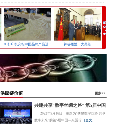
3D打印机亮相中国品牌产品进口
神秘楼兰，大美若
交
供应链价值
更多>>
共建共享“数字丝绸之路” 第5届中国
—东盟信息港论坛举办
2022年9月16日，主题为“共建数字丝路 共享
数字未来”的第5届中国—东盟信...
[
全文
]