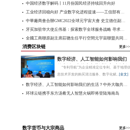
行...
[
全文
]
中国经济数字解码丨11月份国民经济持续回升向好
工业经济回稳向好 产业数字化进程提速——工信部有关负责人解读2022年工业和信息化发展情况
中華廠商會合辦GMC2022全球元宇宙大會 史立德任副主席 世界商人網为支持单位
牙买加驻华大使丘伟基：探索数字全球服务战略 寻求与中国建立战略伙伴关系
全國工商聯原副主席莊聰生任平行空間元宇宙聯盟共同主席
消费区块链
数字中国建设峰会创新成果，加速中国全方位数字化转型
更多>>
数字经济、人工智能如何影响我们
的生活？中外大咖共话数字时代新
“专利导航”为企业精准定位专利、基于地理
未来
息技术开发的购买清洁服务、数字化赋...
[
全文
]
数字经济、人工智能如何影响我们的生活？中外大咖共话数字时代新未来
环球云链携手东方汤肴无人智慧火锅即将登陆海南岛
数字货币与大宗商品
更多>>