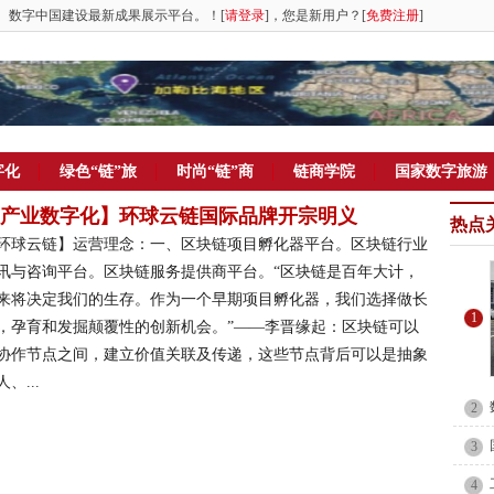
。数字中国建设最新成果展示平台。！[
请登录
]，您是新用户？[
免费注册
]
字化
绿色“链”旅
时尚“链”商
链商学院
国家数字旅游
产业数字化】环球云链国际品牌开宗明义
热点
环球云链】运营理念：一、区块链项目孵化器平台。区块链行业
讯与咨询平台。区块链服务提供商平台。“区块链是百年大计，
来将决定我们的生存。作为一个早期项目孵化器，我们选择做长
1
，孕育和发掘颠覆性的创新机会。”——李晋缘起：区块链可以
协作节点之间，建立价值关联及传递，这些节点背后可以是抽象
、...
2
3
4