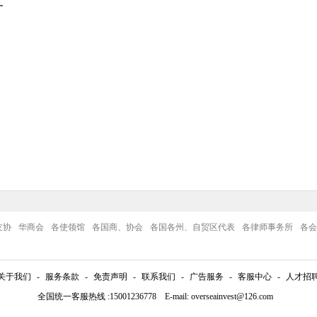
友协
华商会
各使领馆
各国商、协会
各国各州、自贸区代表
各律师事务所
各会
关于我们
-
服务条款
-
免责声明
-
联系我们
-
广告服务
-
客服中心
-
人才招
全国统一客服热线 :15001236778 E-mail: overseainvest@126.com